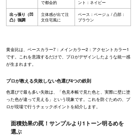
で都会的
ント：ネイビー
出っ張り（凹
立体感が出て注
ベース：ベージュ / 凸部：
凸）強調
文住宅風に
ブラウン
黄金比は、ベースカラー7：メインカラー2：アクセントカラー1
です。これを意識するだけで、プロがデザインしたような統一感
が生まれます。
プロが教える失敗しない色選び4つの鉄則
色選びで最も多い失敗は、「色見本帳で見た色と、実際に壁に塗
った色が違って見える」という現象です。これを防ぐための、プ
ロが現場で行うチェックポイントを紹介します。
面積効果の罠！サンプルより1トーン明るめを
選ぶ