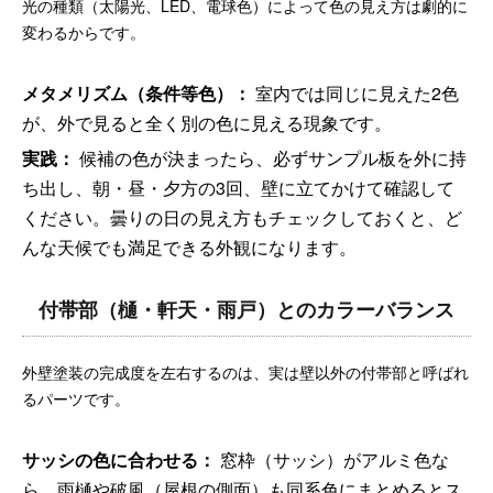
光の種類（太陽光、LED、電球色）によって色の見え方は劇的に
変わるからです。
メタメリズム（条件等色）：
室内では同じに見えた2色
が、外で見ると全く別の色に見える現象です。
実践：
候補の色が決まったら、必ずサンプル板を外に持
ち出し、朝・昼・夕方の3回、壁に立てかけて確認して
ください。曇りの日の見え方もチェックしておくと、ど
んな天候でも満足できる外観になります。
付帯部（樋・軒天・雨戸）とのカラーバランス
外壁塗装の完成度を左右するのは、実は壁以外の付帯部と呼ばれ
るパーツです。
サッシの色に合わせる：
窓枠（サッシ）がアルミ色な
ら、雨樋や破風（屋根の側面）も同系色にまとめるとス