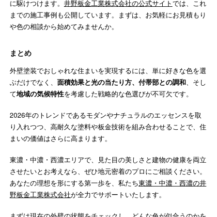
に駆けつけます。
井野板金工業株式会社の公式サイト
では、これ
までの施工事例も公開しています。まずは、お気軽にお見積もり
や色の相談から始めてみませんか。
まとめ
外壁塗装でおしゃれな住まいを実現するには、単に好きな色を選
ぶだけでなく、
面積効果と光の当たり方、付帯部との調和
、そし
て
地域の気候特性
を考慮した戦略的な色選びが不可欠です。
2026年のトレンドであるモダンやナチュラルのエッセンスを取
り入れつつ、高耐久な塗料や板金技術を組み合わせることで、住
まいの価値はさらに高まります。
東濃・中濃・西濃エリアで、見た目の美しさと建物の健康を両立
させたいとお考えなら、ぜひ地元密着のプロにご相談ください。
あなたの理想を形にする第一歩を、私たち
東濃・中濃・西濃の井
野板金工業株式会社
が全力でサポートいたします。
まずは現在の外壁の状態をチェックし、どんな色が似合うのかを