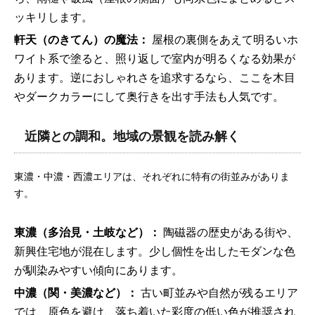
ッキリします。
軒天（のきてん）の魔法：
屋根の裏側をあえて明るいホ
ワイト系で塗ると、照り返しで室内が明るくなる効果が
あります。逆におしゃれさを追求するなら、ここを木目
やダークカラーにして奥行きを出す手法も人気です。
近隣との調和。地域の景観を読み解く
東濃・中濃・西濃エリアは、それぞれに特有の街並みがありま
す。
東濃（多治見・土岐など）：
陶磁器の歴史がある街や、
新興住宅地が混在します。少し個性を出したモダンな色
が馴染みやすい傾向にあります。
中濃（関・美濃など）：
古い町並みや自然が残るエリア
では、原色を避け、落ち着いた彩度の低い色が推奨され