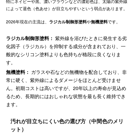
特にネイビーや黒、濃いブラウンなどの濃彩色は、太陽の紫外線
によって退色（色あせ）が目立ちやすいという弱点があります。
2026年現在の主流は、
ラジカル制御形塗料
や
無機塗料
です。
ラジカル制御形塗料：
紫外線を浴びたときに発生する劣
化因子（ラジカル）を抑制する成分が含まれており、一
般的なシリコン塗料よりも色持ちが格段に良くなりま
す。
無機塗料：
ガラスや石などの無機物を配合しており、非
常に硬く、紫外線によるダメージをほとんど受けませ
ん。初期コストは高いですが、20年以上の寿命が見込め
るため、長期的にはおしゃれな状態を最も長く維持でき
ます。
汚れが目立ちにくい色の選び方（中間色のメリ
ット）