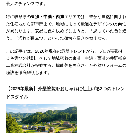
最大のチャンスです。
特に岐阜県の
東濃・中濃・西濃
エリアでは、豊かな自然に囲まれ
た住宅地から都市部まで、地域によって最適なデザインの方向性
が異なります。安易に色を決めてしまうと、「思っていた色と違
う」「汚れが目立つ」といった後悔を招きかねません。
この記事では、2026年現在の最新トレンドから、プロが実践す
る色選びの鉄則、そして地域密着の
東濃・中濃・西濃の井野板金
工業株式会社
が提案する、機能美を両立させた外壁リフォームの
秘訣を徹底解説します。
【2026年最新】外壁塗装をおしゃれに仕上げる3つのトレン
ドスタイル